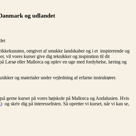
i Danmark og udlandet
det
strikkekunsten, omgivet af smukke landskaber og i et inspirerende og
, vil vores kurser give dig teknikker og inspiration til dit
, på Læsø eller Mallorca og oplev en uge med fordybelse, læring og
knikker og materialer under vejledning af erfarne instruktører.
også gerne kurser på vores højskole på Mallorca og Andalusien. Hvis
k
) og skriv dig på interesselisten. Så opretter vi kurset, når vi kan se,