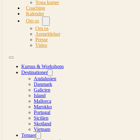
Yoga kurser
Coaching
Kalender
Om os
Om os
Anmeldelser
Presse
Video
Kursus & Workshops
Destinationer
Andalusien
Danmark
Galicien
Island
Mallorca
Marokko
Portugal
Sicilien
Skotland
Vietnam
Temaer