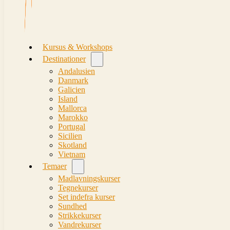
Kursus & Workshops
Destinationer
Andalusien
Danmark
Galicien
Island
Mallorca
Marokko
Portugal
Sicilien
Skotland
Vietnam
Temaer
Madlavningskurser
Tegnekurser
Set indefra kurser
Sundhed
Strikkekurser
Vandrekurser