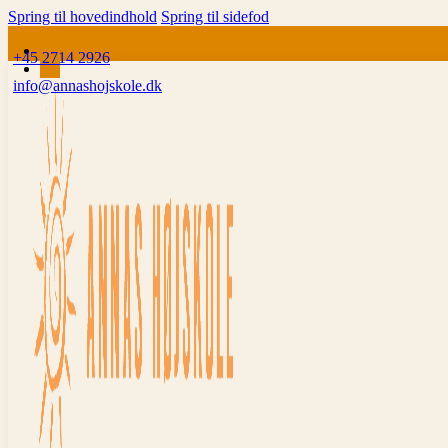
Spring til hovedindhold
Spring til sidefod
+45 2714 2926
info@annashojskole.dk