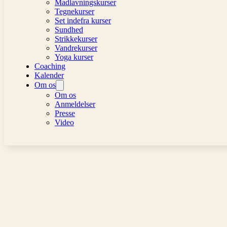
Madlavningskurser
Tegnekurser
Set indefra kurser
Sundhed
Strikkekurser
Vandrekurser
Yoga kurser
Coaching
Kalender
Om os
Om os
Anmeldelser
Presse
Video