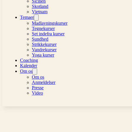
Sicilien
Skotland
Vietnam
Temaer
Madlavningskurser
Tegnekurser
Set indefra kurser
Sundhed
Strikkekurser
Vandrekurser
Yoga kurser
Coaching
Kalender
Om os
Om os
Anmeldelser
Presse
Video