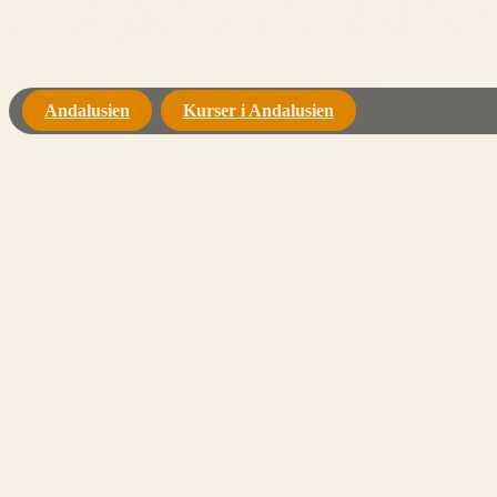
Højskole i And
Andalusien
Kurser i Andalusien