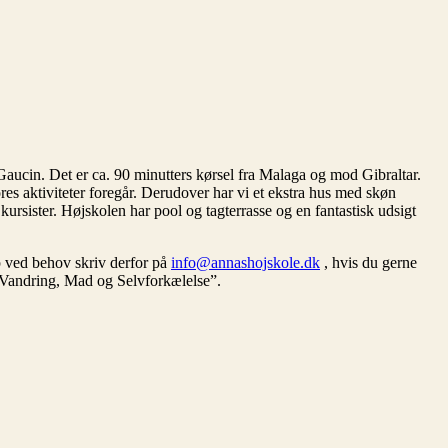
y Gaucin. Det er ca. 90 minutters kørsel fra Malaga og mod Gibraltar.
vores aktiviteter foregår. Derudover har vi et ekstra hus med skøn
 kursister. Højskolen har pool og tagterrasse og en fantastisk udsigt
op ved behov skriv derfor på
info@annashojskole.dk
, hvis du gerne
 “Vandring, Mad og Selvforkælelse”.