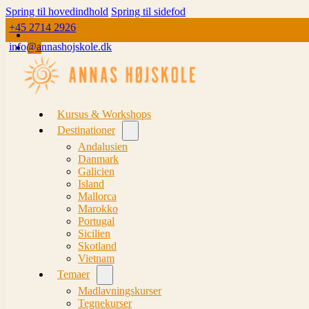
Spring til hovedindhold
Spring til sidefod
+45 2714 2926
info@annashojskole.dk
Kursus & Workshops
Destinationer
Andalusien
Danmark
Galicien
Island
Mallorca
Marokko
Portugal
Sicilien
Skotland
Vietnam
Temaer
Madlavningskurser
Tegnekurser