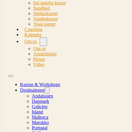
Set indefra kurser
Sundhed
Strikkekurser
Vandrekurser
Yoga kurser
Coaching
Kalender
Om os
Om os
Anmeldelser
Presse
Video
Kursus & Workshops
Destinationer
Andalusien
Danmark
Galicien
Island
Mallorca
Marokko
Portugal