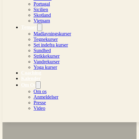
Portugal
Sicilien
Skotland
Vietnam
Temaer
Madlavningskurser
Tegnekurser
Set indefra kurser
Sundhed
Strikkekurser
Vandrekurser
Yoga kurser
Coaching
Kalender
Om Os
Om os
Anmeldelser
Presse
Video