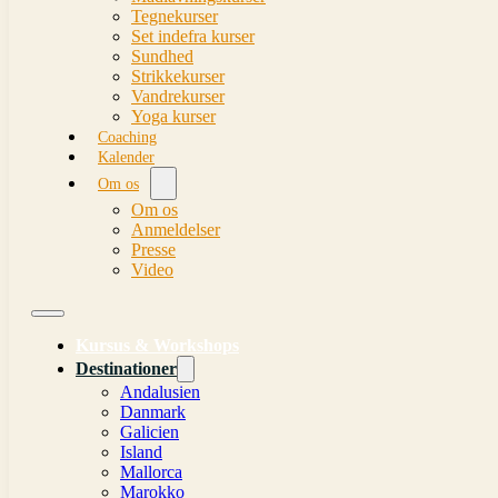
Tegnekurser
Set indefra kurser
Sundhed
Strikkekurser
Vandrekurser
Yoga kurser
Coaching
Kalender
Om os
Om os
Anmeldelser
Presse
Video
Kursus & Workshops
Destinationer
Andalusien
Danmark
Galicien
Island
Mallorca
Marokko