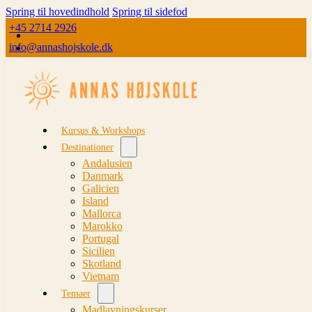
Spring til hovedindhold
Spring til sidefod
+45 2714 2926
info@annashojskole.dk
Kursus & Workshops
Destinationer
Andalusien
Danmark
Galicien
Island
Mallorca
Marokko
Portugal
Sicilien
Skotland
Vietnam
Temaer
Madlavningskurser