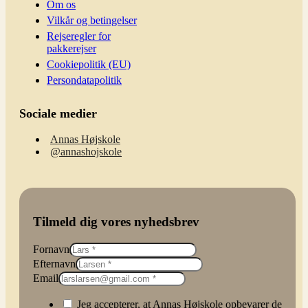
Om os
Vilkår og betingelser
Rejseregler for
pakkerejser
Cookiepolitik (EU)
Persondatapolitik
Sociale medier
Annas Højskole
@annashojskole
Tilmeld dig vores nyhedsbrev
Fornavn
Efternavn
Email
Jeg accepterer, at Annas Højskole opbevarer de