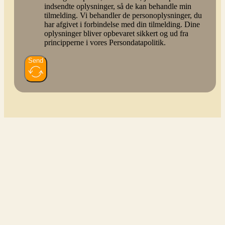
indsendte oplysninger, så de kan behandle min
tilmelding. Vi behandler de personoplysninger, du
har afgivet i forbindelse med din tilmelding. Dine
oplysninger bliver opbevaret sikkert og ud fra
principperne i vores Persondatapolitik.
Send