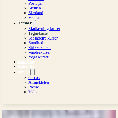
Portugal
Sicilien
Skotland
Vietnam
Temaer
Madlavningskurser
Tegnekurser
Set indefra kurser
Sundhed
Strikkekurser
Vandrekurser
Yoga kurser
Coaching
Kalender
Om Os
Om os
Anmeldelser
Presse
Video