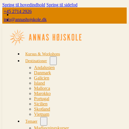
Spring til hovedindhold
Spring til sidefod
+45 2714 2926
info@annashojskole.dk
Kursus & Workshops
Destinationer
Andalusien
Danmark
Galicien
Island
Mallorca
Marokko
Portugal
Sicilien
Skotland
Vietnam
Temaer
Madlavningskurser