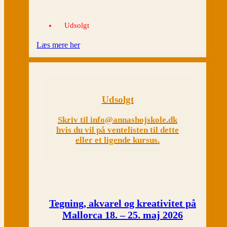
Udsolgt
Læs mere her
Udsolgt
Skriv til info@annashojskole.dk
hvis du vil på ventelisten til dette
eller et ligende kursus.
Tegning, akvarel og kreativitet på
Mallorca 18. – 25. maj 2026