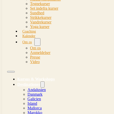
Tegnekurser
Set indefra kurser
Sundhed
Strikkekurser
Vandrekurser
Yoga kurser
Coaching
Kalender
Om os
Om os
Anmeldelser
Presse
Video
Kursus & Workshops
Destinationer
Andalusien
Danmark
Galicien
Island
Mallorca
Marokko