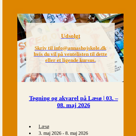
Udsolgt
Skriv til info@annashojskole.dk
hvis du vil på ventelisten til dette
eller et ligende kursus.
Tegning og akvarel på Læsø | 03. –
08. maj 2026
Læsø
3. maj 2026 - 8. maj 2026