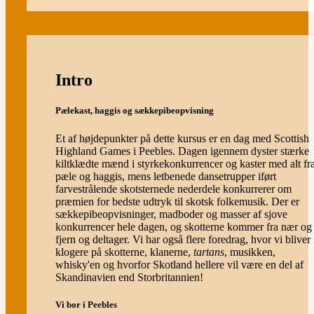
Intro
Pælekast, haggis og sækkepibeopvisning
Et af højdepunkter på dette kursus er en dag med Scottish
Highland Games i Peebles. Dagen igennem dyster stærke
kiltklædte mænd i styrkekonkurrencer og kaster med alt fr
pæle og haggis, mens letbenede dansetrupper iført
farvestrålende skotsternede nederdele konkurrerer om
præmien for bedste udtryk til skotsk folkemusik. Der er
sækkepibeopvisninger, madboder og masser af sjove
konkurrencer hele dagen, og skotterne kommer fra nær og
fjern og deltager. Vi har også flere foredrag, hvor vi bliver
klogere på skotterne, klanerne,
tartans
, musikken,
whisky'en og hvorfor Skotland hellere vil være en del af
Skandinavien end Storbritannien!
Vi bor i Peebles