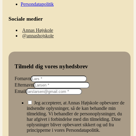
Persondatapolitik
Sociale medier
Annas Højskole
@annashojskole
Tilmeld dig vores nyhedsbrev
Fornavn
Efternavn
Email
Jeg accepterer, at Annas Højskole opbevarer de
indsendte oplysninger, så de kan behandle min
tilmelding. Vi behandler de personoplysninger, du
har afgivet i forbindelse med din tilmelding. Dine
oplysninger bliver opbevaret sikkert og ud fra
principperne i vores Persondatapolitik.