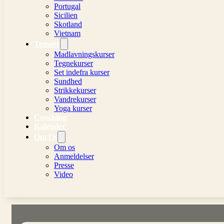
Portugal
Sicilien
Skotland
Vietnam
Temaer
Madlavningskurser
Tegnekurser
Set indefra kurser
Sundhed
Strikkekurser
Vandrekurser
Yoga kurser
Coaching
Kalender
Om Os
Om os
Anmeldelser
Presse
Video