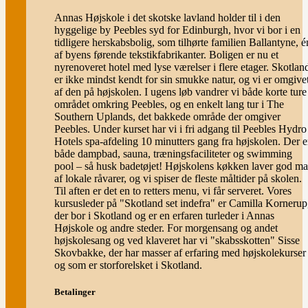
Annas Højskole i det skotske lavland holder til i den
hyggelige by Peebles syd for Edinburgh, hvor vi bor i en
tidligere herskabsbolig, som tilhørte familien Ballantyne, é
af byens førende tekstikfabrikanter. Boligen er nu et
nyrenoveret hotel med lyse værelser i flere etager. Skotlan
er ikke mindst kendt for sin smukke natur, og vi er omgive
af den på højskolen. I ugens løb vandrer vi både korte ture 
området omkring Peebles, og en enkelt lang tur i The
Southern Uplands, det bakkede område der omgiver
Peebles. Under kurset har vi i fri adgang til Peebles Hydro
Hotels spa-afdeling 10 minutters gang fra højskolen. Der e
både dampbad, sauna, træningsfaciliteter og swimming
pool – så husk badetøjet! Højskolens køkken laver god m
af lokale råvarer, og vi spiser de fleste måltider på skolen.
Til aften er det en to retters menu, vi får serveret. Vores
kursusleder på "Skotland set indefra" er Camilla Kornerup
der bor i Skotland og er en erfaren turleder i Annas
Højskole og andre steder. For morgensang og andet
højskolesang og ved klaveret har vi "skabsskotten" Sisse
Skovbakke, der har masser af erfaring med højskolekurser
og som er storforelsket i Skotland.
Betalinger