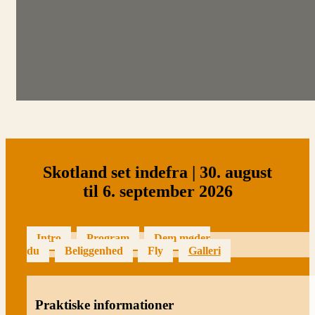
Skotland set indefra | 30. august
til 6. september 2026
Intro
Program
Dem møder
du
Beliggenhed
Fly
Galleri
Praktiske informationer