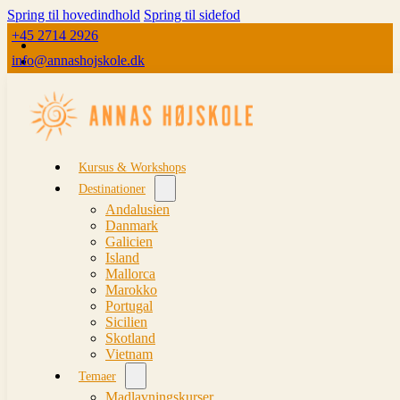
Spring til hovedindhold
Spring til sidefod
+45 2714 2926
info@annashojskole.dk
Kursus & Workshops
Destinationer
Andalusien
Danmark
Galicien
Island
Mallorca
Marokko
Portugal
Sicilien
Skotland
Vietnam
Temaer
Madlavningskurser