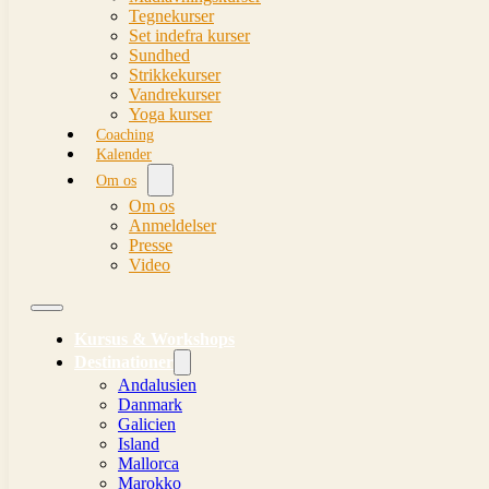
Tegnekurser
Set indefra kurser
Sundhed
Strikkekurser
Vandrekurser
Yoga kurser
Coaching
Kalender
Om os
Om os
Anmeldelser
Presse
Video
Kursus & Workshops
Destinationer
Andalusien
Danmark
Galicien
Island
Mallorca
Marokko