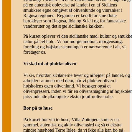
på en autentisk oplevelse på landet i en af Siciliens
smukkere egne omgivet af olivenlunde og vinranker i
Ragusa regionen. Regionen er kendt for sine flotte
barokbyer som Ragusa, Ibla og Scicli og for fantastiske
vandreruter og det ægte sicilianske køkken.
På kurset oplever vi den sicilianske mad, kultur og smukk
natur på tæt hold. Vi har morgenmotion, morgensang,
foredrag og højskolestemningen er nærværende i alt, vi
foretager os.
Vi skal ud at plukke oliven
Vi ser, hvordan sicilanerne lever og arbejder på landet, og
arbejder sammen med dem, når vi plukker oliven i
højskolens egen olivenlund. Vi besøger også et
olivenpresseri, inden vi får en olivensmagning af højskole
prisvindende økologiske ekstra jomfruolivenolie.
Bor på to huse
På kurset bor vi i to huse, Villa Zottopera som er en
gammel, autentisk og aktiv olivengård og så et ekstra
mindre hus/hotel Terre Iblee, da vi ikke alle kan bo på