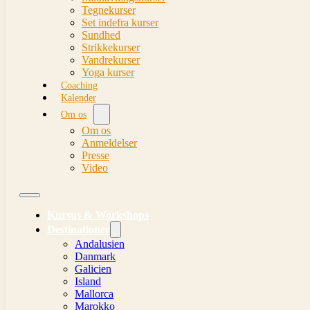
Tegnekurser
Set indefra kurser
Sundhed
Strikkekurser
Vandrekurser
Yoga kurser
Coaching
Kalender
Om os
Om os
Anmeldelser
Presse
Video
Kursus & Workshops
Destinationer
Andalusien
Danmark
Galicien
Island
Mallorca
Marokko