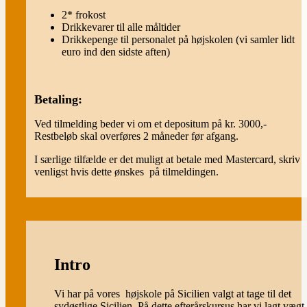
2* frokost
Drikkevarer til alle måltider
Drikkepenge til personalet på højskolen (vi samler lidt
euro ind den sidste aften)
Betaling:
Ved tilmelding beder vi om et depositum på kr. 3000,-
Restbeløb skal overføres 2 måneder før afgang.
I særlige tilfælde er det muligt at betale med Mastercard, skriv
venligst hvis dette ønskes på tilmeldingen.
Intro
Vi har på vores højskole på Sicilien valgt at tage til det
sydøstlige Sicilien. På dette efterårskursus har vi lagt vægt