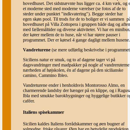
hovedhuset. Det sidstnævnte hus ligger ca. 4 km væk, og 
et moderne sted med moderne værelser (se fotos af de to
steder under punktet "indkvatering"). Begge steder har
egen skøn pool. Til trods for de to boliger er vi sammen p
hovedhuset på Villa Zottopera i gruppen både dag og afte
med fællemåltider og diverse aktiviteter. Vi har en minibus
der kører mellem de to huse, når vi har større pauser i
programmet. Der er kørsel 4 gange dagligt mellem husene.
Vandreturene
(se mere udførlig beskrivelse i programmet
Siciliens natur er smuk, og to af dagene tager vi på
dagsvandringer med madpakker på nogle af vandreruterne 
nærheden af højskolen, én af dagene på den sicilianske
camino, Cammino Ibleo.
Vandreturene ender i henholdsvis Montorosso Almo, en
charmerende landsby der hænger på en klippe, og i Ragus
Ibla med smukke barokbygninger og hyggelige butikker o
caféer.
Italiens spisekammer
Sicilien kaldes Italiens forrådskammer og øen bugner af
solmodne, friske råvarer. Øen har en betydelig produktion