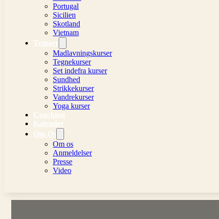
Portugal
Sicilien
Skotland
Vietnam
Temaer
Madlavningskurser
Tegnekurser
Set indefra kurser
Sundhed
Strikkekurser
Vandrekurser
Yoga kurser
Coaching
Kalender
Om Os
Om os
Anmeldelser
Presse
Video