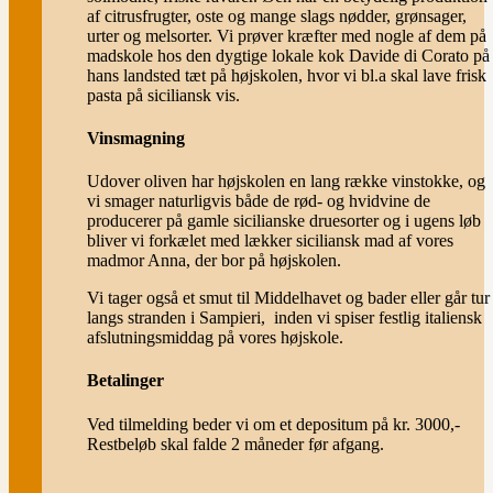
af citrusfrugter, oste og mange slags nødder, grønsager,
urter og melsorter. Vi prøver kræfter med nogle af dem på
madskole hos den dygtige lokale kok Davide di Corato på
hans landsted tæt på højskolen, hvor vi bl.a skal lave frisk
pasta på siciliansk vis.
Vinsmagning
Udover oliven har højskolen en lang række vinstokke, og
vi smager naturligvis både de rød- og hvidvine de
producerer på gamle sicilianske druesorter og i ugens løb
bliver vi forkælet med lækker siciliansk mad af vores
madmor Anna, der bor på højskolen.
Vi tager også et smut til Middelhavet og bader eller går tur
langs stranden i Sampieri, inden vi spiser festlig italiensk
afslutningsmiddag på vores højskole.
Betalinger
Ved tilmelding beder vi om et depositum på kr. 3000,-
Restbeløb skal falde 2 måneder før afgang.