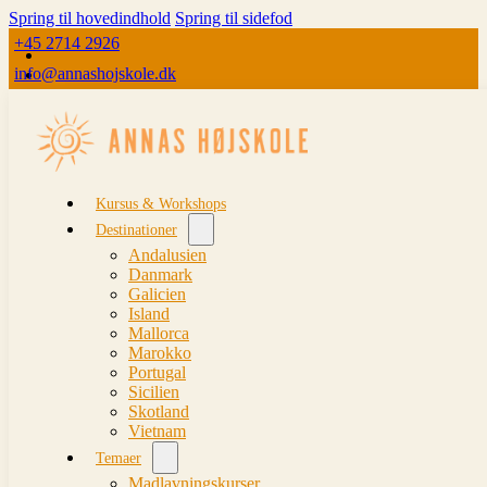
Spring til hovedindhold
Spring til sidefod
+45 2714 2926
info@annashojskole.dk
Kursus & Workshops
Destinationer
Andalusien
Danmark
Galicien
Island
Mallorca
Marokko
Portugal
Sicilien
Skotland
Vietnam
Temaer
Madlavningskurser