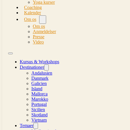
Yoga kurser
Coaching
Kalender
Om os
Om os
Anmeldelser
Presse
Video
Kursus & Workshops
Destinationer
Andalusien
Danmark
Galicien
Island
Mallorca
Marokko
Portugal
Sicilien
Skotland
Vietnam
Temaer