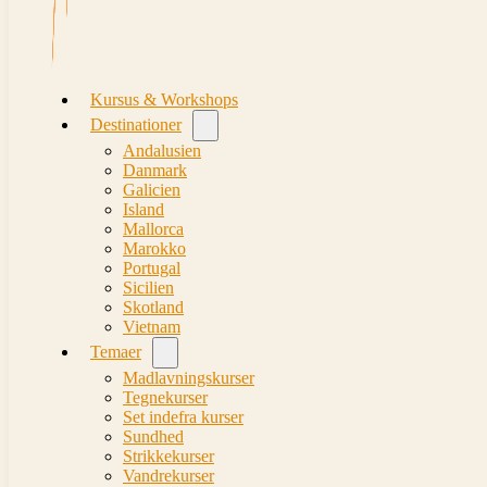
Kursus & Workshops
Destinationer
Andalusien
Danmark
Galicien
Island
Mallorca
Marokko
Portugal
Sicilien
Skotland
Vietnam
Temaer
Madlavningskurser
Tegnekurser
Set indefra kurser
Sundhed
Strikkekurser
Vandrekurser