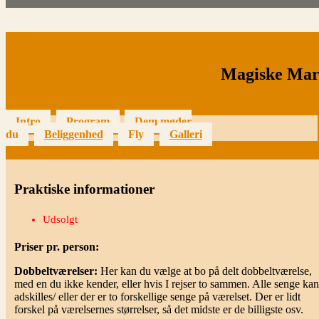
Magiske Marr
Intro
Program
Dem møder
du
Beliggenhed
Fly
Galleri
Praktiske informationer
Udsolgt
Priser pr. person:
Dobbeltværelser:
Her kan du vælge at bo på delt dobbeltværelse,
med en du ikke kender, eller hvis I rejser to sammen. Alle senge kan
adskilles/ eller der er to forskellige senge på værelset. Der er lidt
forskel på værelsernes størrelser, så det midste er de billigste osv.