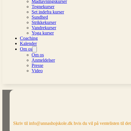
Madlavningskurser
Tegnekurser
Set indefra kurser
Sundhed
Strikkekurser
Vandrekurser
Yoga kurser
Coaching
Kalender
Om os
Om os
Anmeldelser
Presse
Video
Skriv til info@annashojskole.dk hvis du vil på ventelisten til dett