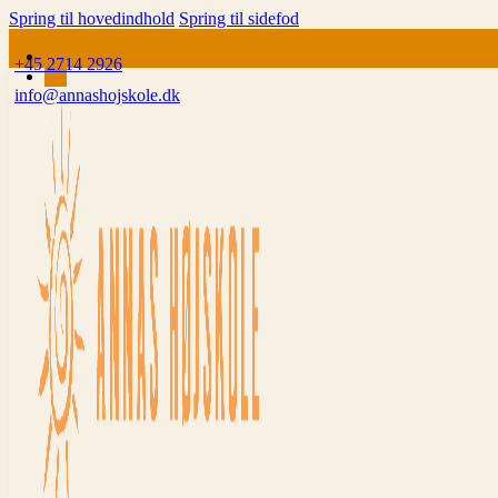
Spring til hovedindhold
Spring til sidefod
+45 2714 2926
info@annashojskole.dk