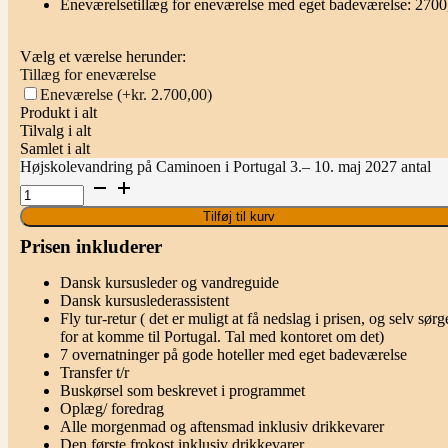
Eneværelsetillæg for eneværelse med eget badeværelse: 2700
Vælg et værelse herunder:
Tillæg for eneværelse
Eneværelse
(+kr. 2.700,00)
Produkt i alt
Tilvalg i alt
Samlet i alt
Højskolevandring på Caminoen i Portugal 3.– 10. maj 2027 antal
Tilføj til kurv
Prisen inkluderer
Dansk kursusleder og vandreguide
Dansk kursuslederassistent
Fly tur-retur ( det er muligt at få nedslag i prisen, og selv sørg
for at komme til Portugal. Tal med kontoret om det)
7 overnatninger på gode hoteller med eget badeværelse
Transfer t/r
Buskørsel som beskrevet i programmet
Oplæg/ foredrag
Alle morgenmad og aftensmad inklusiv drikkevarer
Den første frokost inklusiv drikkevarer