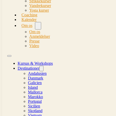
Strikkekurser
Vandrekurser
Yoga kurser
Coaching
Kalender
Om os
Om os
Anmeldelser
Presse
Video
Kursus & Workshops
Destinationer
Andalusien
Danmark
Galicien
Island
Mallorca
Marokko
Portugal
Sicilien
Skotland
Vietnam