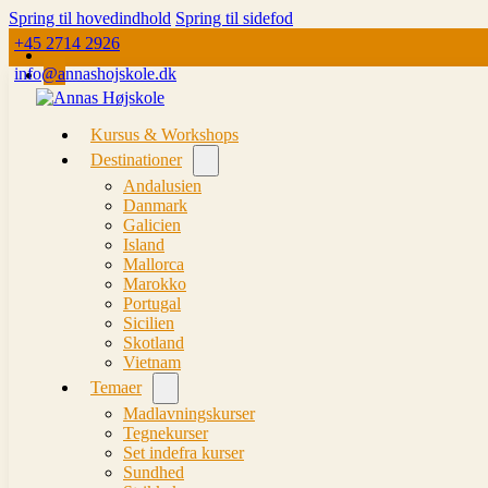
Spring til hovedindhold
Spring til sidefod
+45 2714 2926
info@annashojskole.dk
Kursus & Workshops
Destinationer
Andalusien
Danmark
Galicien
Island
Mallorca
Marokko
Portugal
Sicilien
Skotland
Vietnam
Temaer
Madlavningskurser
Tegnekurser
Set indefra kurser
Sundhed