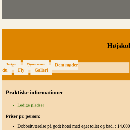
Højskol
Intro
Program
Dem møder
du
Fly
Galleri
Praktiske informationer
Ledige pladser
Priser pr. person:
Dobbeltværelse på godt hotel med eget toilet og bad. : 14.600