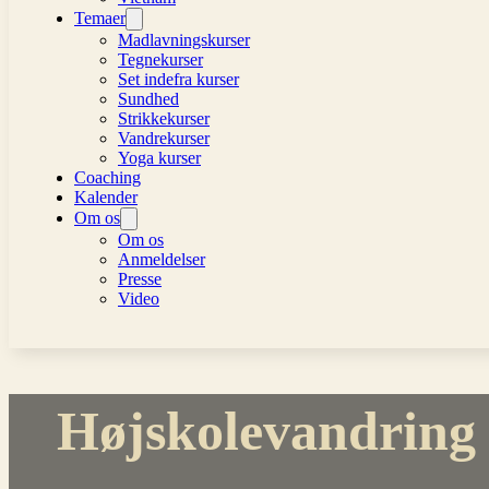
Temaer
Madlavningskurser
Tegnekurser
Set indefra kurser
Sundhed
Strikkekurser
Vandrekurser
Yoga kurser
Coaching
Kalender
Om os
Om os
Anmeldelser
Presse
Video
Højskolevandring 