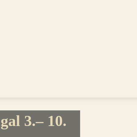
al 3.– 10.